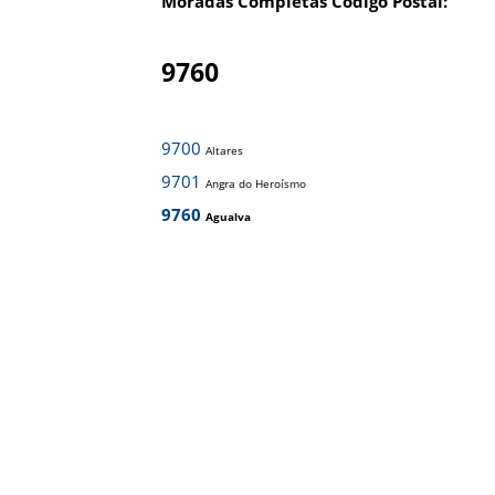
Moradas Completas Código Postal:
9760
9700
Altares
9701
Angra do Heroísmo
9760
Agualva