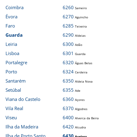
Coimbra
6260
Sameiro
Évora
6270
Aguincho
Faro
6285
Teixeira
Guarda
6290
Aldeias
Leiria
6300
Adão
Lisboa
6301
Guarda
Portalegre
6320
Águas Belas
Porto
6324
Cerdeira
Santarém
6350
Aldeia Nova
Setúbal
6355
Ade
Viana do Castelo
6360
Açores
Vila Real
6370
Algodres
Viseu
6400
Alverca da Beira
Ilha da Madeira
6420
Alcudra
Ilha de Porto Santo
6430
Aveloso