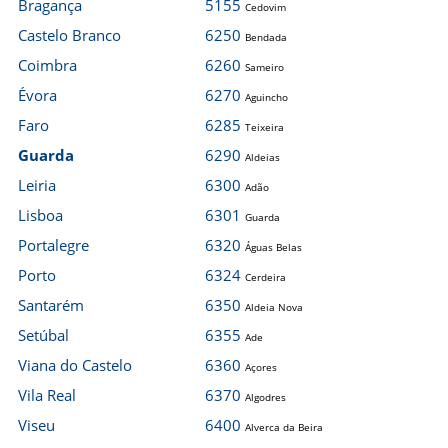
Bragança
5155
Cedovim
Castelo Branco
6250
Bendada
Coimbra
6260
Sameiro
Évora
6270
Aguincho
Faro
6285
Teixeira
Guarda
6290
Aldeias
Leiria
6300
Adão
Lisboa
6301
Guarda
Portalegre
6320
Águas Belas
Porto
6324
Cerdeira
Santarém
6350
Aldeia Nova
Setúbal
6355
Ade
Viana do Castelo
6360
Açores
Vila Real
6370
Algodres
Viseu
6400
Alverca da Beira