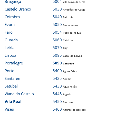
Bragança
5004
Vila Nova de Cima
Castelo Branco
5030
Alvações do Corgo
Coimbra
5040
Bairrinho
Évora
5050
Amendoeira
Faro
5054
Peso da Régua
Guarda
5060
Calvário
Leiria
5070
Alijó
Lisboa
5085
Casal de Loivos
Portalegre
5090
Candedo
Porto
5400
Águas Frias
Santarém
5425
Anelhe
Setúbal
5430
Água Revês
Viana do Castelo
5445
Argeriz
Vila Real
5450
Afonsim
Viseu
5460
Alturas do Barroso