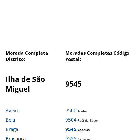
Morada Completa
Moradas Completas Código
Distrito:
Postal:
Ilha de São
9545
Miguel
Aveiro
9500
Arrifes
Beja
9504
Fajã de Baixo
Braga
9545
Capelas
Bragança
9555
Canadas