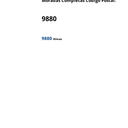
Moradas Completas Código Postal:
9880
9880
Almas