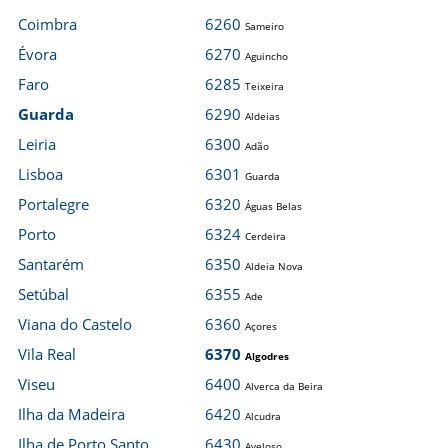
Coimbra
6260
Sameiro
Évora
6270
Aguincho
Faro
6285
Teixeira
Guarda
6290
Aldeias
Leiria
6300
Adão
Lisboa
6301
Guarda
Portalegre
6320
Águas Belas
Porto
6324
Cerdeira
Santarém
6350
Aldeia Nova
Setúbal
6355
Ade
Viana do Castelo
6360
Açores
Vila Real
6370
Algodres
Viseu
6400
Alverca da Beira
Ilha da Madeira
6420
Alcudra
Ilha de Porto Santo
6430
Aveloso