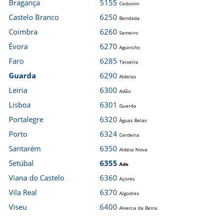
Bragança
5155
Cedovim
Castelo Branco
6250
Bendada
Coimbra
6260
Sameiro
Évora
6270
Aguincho
Faro
6285
Teixeira
Guarda
6290
Aldeias
Leiria
6300
Adão
Lisboa
6301
Guarda
Portalegre
6320
Águas Belas
Porto
6324
Cerdeira
Santarém
6350
Aldeia Nova
Setúbal
6355
Ade
Viana do Castelo
6360
Açores
Vila Real
6370
Algodres
Viseu
6400
Alverca da Beira