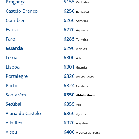
Bragança
5155
Cedovim
Castelo Branco
6250
Bendada
Coimbra
6260
Sameiro
Évora
6270
Aguincho
Faro
6285
Teixeira
Guarda
6290
Aldeias
Leiria
6300
Adão
Lisboa
6301
Guarda
Portalegre
6320
Águas Belas
Porto
6324
Cerdeira
Santarém
6350
Aldeia Nova
Setúbal
6355
Ade
Viana do Castelo
6360
Açores
Vila Real
6370
Algodres
Viseu
6400
Alverca da Beira